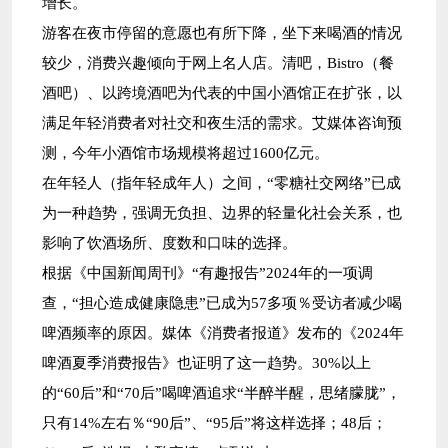
增长。
游客在夜市停留的意愿也有所下降，坐下来喝酒的情况
较少，消费兴趣倾向于网上名人店。清吧，Bistro（餐
酒吧）、以跨境酒吧为代表的中国小酒馆正在扩张，以
满足年轻消费者对社交和夜生活的需求。艾媒体咨询预
测，今年小酒馆市场规模将超过1600亿元。
在年轻人（指年轻成年人）之间，“零糖社交网络”已成
为一种趋势，强调无负担、边界的轻量化社会关系，也
影响了饮酒场所、度数和口味的选择。
根据《中国新闻周刊》“有趣报告”2024年的一项调
查，“担心造成健康隐患”已成为57多项％受访者减少喝
啤酒频率的原因。媒体《消费者报道》发布的《2024年
啤酒夏季消费报告》也证明了这一趋势。30%以上
的“60后”和“70后”喝啤酒追求“半醉半醒，思绪朦胧”，
只有14%左右％“90后”、“95后”将这样选择；48后；