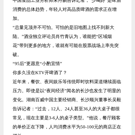
中国食品工业分析师朱丹鹏告诉记者，“少喝好”是啤酒
消费的总体趋势，年轻人对高品质啤酒的需求正在增
加。
“总量见顶并不可怕。可怕的是旧地图上找不到新大
陆。”酒业独立评论员肖竹青认为，谁能把“区域烟
花”带到更多的地方，谁就有可能在股票战场上率先突
破。
“95后”更愿意“小酌宜情”
你多久没在KTV开啤酒了？
近年来，餐饮、夜间娱乐等传统即时饮料渠道继续面临
压力。即使是以“夜间经济”闻名的长沙也发生了明显的
变化。湖南百威中国主要经销商、长沙顺兴董事长吴毅
告诉记者：“过去，12人、24人甚至36人的大桌子都很
常见，现在主要是3-6人的桌子类型。”他说，餐厅顾客
的单价正在下降，人均消费水平为50-100元的商店正在