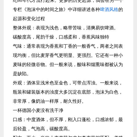
纪60年代才流行起来。更多的历史起源，我会在另一个
专栏《泡沫中的时间之旅》中详细讲述各种
啤酒风格
的
起源和变化过程
整体外观：表现为浅色，略带苦味，清爽易饮啤酒。
碳酸度高，尾韵干燥，口感柔和，香蕉风味独特
气味：通常表现为香蕉和丁香的一般香气，两者之间表
现均衡，但比麦芽香气更明显、更强烈。它还有一种小
麦味的轻微谷物。但一般来说，酸味和烟熏味都被认为
是缺陷。
外观：酒体呈浅米色至金色，可带点浑浊。一般来说，
瓶装和罐装版本的浊度大多沉淀在底部，泡沫为白色，
非常厚，像奶油一样厚，耐久性好。
一杯德国小麦没有洗干净
口感：中度酒体，但不厚，刚入口蓬松，口感浓郁，最
后轻盈，气泡高，碳酸度高。